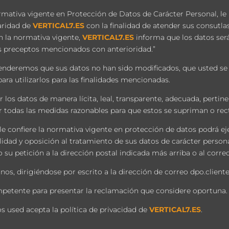
rmativa vigente en Protección de Datos de Carácter Personal, l
laridad de
VERTICAL7.ES
con la finalidad de atender sus consutla
n la normativa vigente,
VERTICAL7.ES
informa que los datos ser
s preceptos mencionados con anterioridad.”
tenderemos que sus datos no han sido modificados, que usted se
ra utilizarlos para las finalidades mencionadas.
los datos de manera lícita, leal, transparente, adecuada, pertinen
odas las medidas razonables para que estos se supriman o recti
e confiere la normativa vigente en protección de datos podrá eje
ilidad y oposición al tratamiento de sus datos de carácter pers
 su petición a la dirección postal indicada más arriba o al corr
os, dirigiéndose por escrito a la dirección de correo
dpo.client
ompetente para presentar la reclamación que considere oportuna.
s used acepta la política de privacidad de
VERTICAL7.ES
.