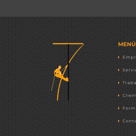
MENÚ
Empr
Servi
Traba
Clien
Form
Conta