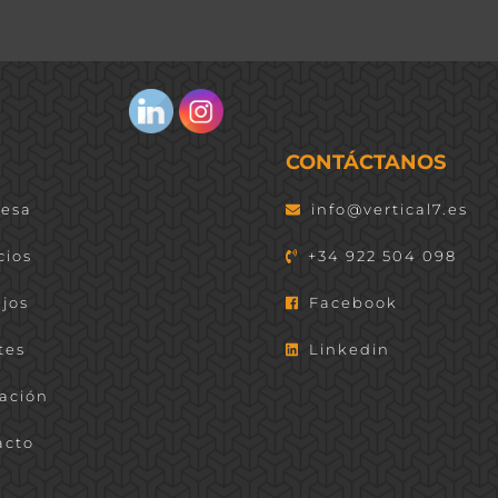
CONTÁCTANOS
esa
info@vertical7.es
cios
+34 922 504 098
jos
Facebook
tes
Linkedin
ación
cto