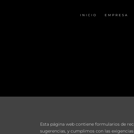
INICIO
EMPRESA
Esta página web contiene formularios de reco
sugerencias, y cumplimos con las exigencias