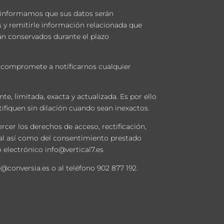
e informamos que sus datos serán
s y remitirle información relacionada que
án conservados durante el plazo
 compromete a notificarnos cualquier
te, limitada, exacta y actualizada. Es por ello
fiquen sin dilación cuando sean inexactos.
rcer los derechos de acceso, rectificación,
onal así como del consentimiento prestado
eo electrónico
info@vertical7.es
e@conversia.es
o al teléfono
902 877 192
.