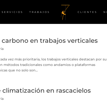
SERVICIOS
TRABAJOS
CLIENTES
N
 carbono en trabajos verticales
ría
da vez más prioritaria, los trabajos verticales destacan por su
n métodos tradicionales como andamios o plataformas
icas que no solo son...
 climatización en rascacielos
ría